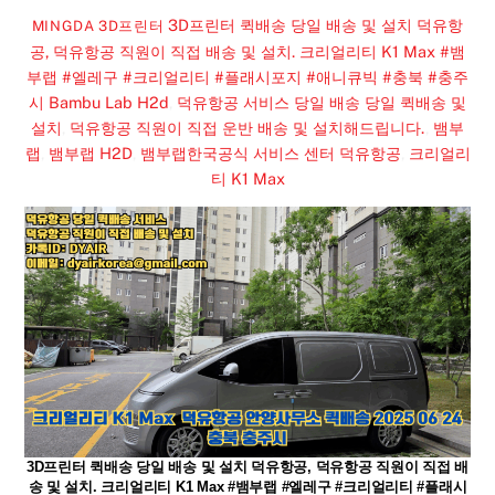
3D프린터 퀵배송 당일 배송 및 설치 덕유항
MINGDA 3D프린터
공, 덕유항공 직원이 직접 배송 및 설치. 크리얼리티 K1 Max #뱀
부랩 #엘레구 #크리얼리티 #플래시포지 #애니큐빅 #충북 #충주
시
Bambu Lab H2d
,
덕유항공 서비스 당일 배송 당일 퀵배송 및
설치
,
덕유항공 직원이 직접 운반 배송 및 설치해드립니다.
,
뱀부
랩
,
뱀부랩 H2D
,
뱀부랩한국공식 서비스 센터 덕유항공
,
크리얼리
티 K1 Max
3D프린터 퀵배송 당일 배송 및 설치 덕유항공, 덕유항공 직원이 직접 배
송 및 설치. 크리얼리티 K1 Max #뱀부랩 #엘레구 #크리얼리티 #플래시