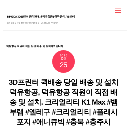
Skip
Me
to
MINGDA 3D프린터 공식판매사 덕유항공 | 한국 공식 A/S센터
content
밍다 산업용 대형 3D프린터 판매 덕유항공 | MINGDA 3D PRINTER
덕유항공 직원이 직접 운반 배송 및 설치해드립니다.
2025
06
25
3D프린터 퀵배송 당일 배송 및 설치
덕유항공, 덕유항공 직원이 직접 배
송 및 설치. 크리얼리티 K1 Max #뱀
부랩 #엘레구 #크리얼리티 #플래시
포지 #애니큐빅 #충북 #충주시