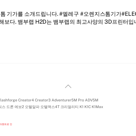
기가를 소개드립니다. #엘레구 #오렌지스톰기가#ELEGOO #
해보다. 뱀부랩 H2D는 뱀부랩의 최고사양의 3D프린터입니
Back
To
shforge Creator4 Creator3 Adventurer5M Pro ADV5M
Top
스 드론 에보2 오텔알파 오텔맥스4T 크리얼리티 K1 K1C K1Max
필라멘트로 인