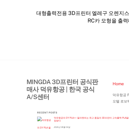
대형출력전용 3D프린터 엘레구 오렌지스톰 
RC카 모형을 출력
MINGDA 3D프린터 공식판
Home
매사 덕유항공 | 한국 공식
덕유항공 Fla
A/S센터
오텔 로보틱
RECENT POSTS
덕유항공의 DY PLA++ 필라멘트는 최고 품질의 3D프린터 고속출력 PLA
정받다
2026년 08월 04일