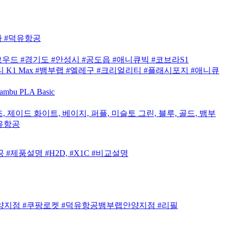
매사 #덕유항공
우드 #경기도 #안성시 #공도읍 #애니큐빅 #코브라S1
 K1 Max #뱀부랩 #엘레구 #크리얼리티 #플래시포지 #애니큐
mbu PLA Basic
, 제이드 화이트, 베이지, 퍼플, 미슬토 그린, 블루, 골드, 뱀부
덕유항공
공 #제품설명 #H2D, #X1C #비교설명
 #안양지점 #쿠팡로켓 #덕유항공뱀부랩안양지점 #리필