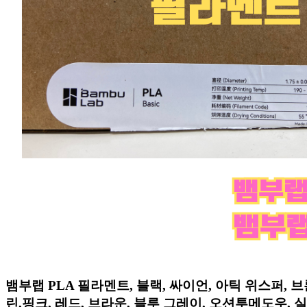
뱀부랩 PLA 필라멘트, 블랙, 싸이언, 아틱 위스퍼, 브
린,핑크, 레드, 브라운, 블루 그레이, 오션투메도우, 