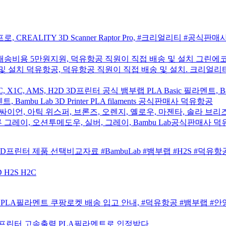
CREALITY 3D Scanner Raptor Pro, #크리얼리티 #공식판
배송비용 5만원지원, 덕유항공 직원이 직접 배송 및 설치 그린에코
및 설치 덕유항공, 덕유항공 직원이 직접 배송 및 설치. 크리얼리티
1SC, X1C, AMS, H2D 3D프린터 공식 뱀부랩 PLA Basic 필라멘트, Ba
Bambu Lab 3D Printer PLA filaments 공식판매사 덕유항공
 싸이언, 아틱 위스퍼, 브론즈, 오렌지, 옐로우, 마젠타, 솔라 브리즈
루 그레이, 오션투메도우, 실버, 그레이, Bambu Lab공식판매사 
2S 3D프린터 제품 선택비교자료 #BambuLab #뱀부랩 #H2S #덕유항
 H2S H2C
 리필 PLA필라멘트 쿠팡로켓 배송 입고 안내, #덕유항공 #뱀부랩
3D프린터 고속출력 PLA필라멘트로 인정받다