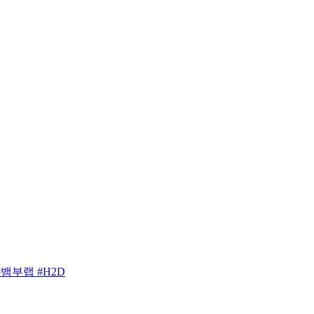
 #뱀부랩 #H2D