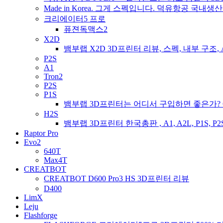
Made in Korea. 그게 스펙입니다. 덕유항공 국
크리에이터5 프로
퓨젼독맥스2
X2D
뱀부랩 X2D 3D프린터 리뷰, 스펙, 내부 구조, A
P2S
A1
Tron2
P2S
P1S
뱀부랩 3D프린터는 어디서 구입하면 좋은가? C
H2S
뱀부랩 3D프린터 한국총판 , A1, A2L, P1S, P2S,
Raptor Pro
Evo2
640T
Max4T
CREATBOT
CREATBOT D600 Pro3 HS 3D프린터 리뷰
D400
LimX
Leju
Flashforge