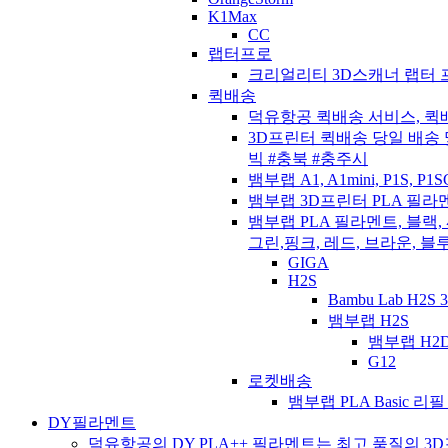
K1Max
CC
랩터프로
크리얼리티 3D스캐너 랩터 프로, 
퀵배송
덕유항공 퀵배송 서비스, 퀵
3D프린터 퀵배송 당일 배송 
빅 #충북 #충주시
뱀부랩 A1, A1mini, P1S, P
뱀부랩 3D프린터 PLA 필라멘트, 
뱀부랩 PLA 필라멘트, 블랙,
그린,핑크, 레드, 브라운, 블
GIGA
H2S
Bambu Lab H
뱀부랩 H2S
뱀부랩 H2D
G12
로켓배송
뱀부랩 PLA Basic
DY필라멘트
덕유항공의 DY PLA++ 필라멘트는 최고 품질의 