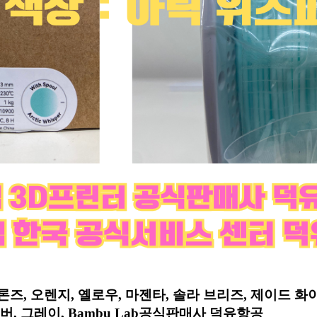
론즈, 오렌지, 옐로우, 마젠타, 솔라 브리즈, 제이드 화이
실버, 그레이, Bambu Lab공식판매사 덕유항공