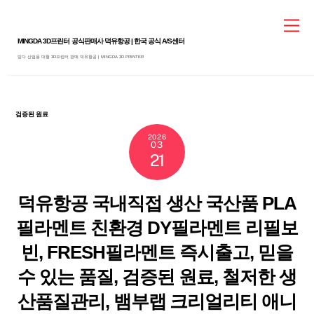
Skip
Me
to
MINGDA 3D프린터 공식판매사 덕유항공 | 한국 공식 A/S센터
content
밍다 산업용 대형 3D프린터 판매 덕유항공 | MINGDA 3D PRINTER
검증된 원료
2026
03
21
덕유항공 국내직접 생산 국산품 PLA
필라멘트 친환경 DY필라멘트 리필보
빈, FRESH필라멘트 즉시출고, 믿을
수 있는 품질, 검증된 원료, 철저한 생
산품질관리, 뱀부랩 크리얼리티 애니